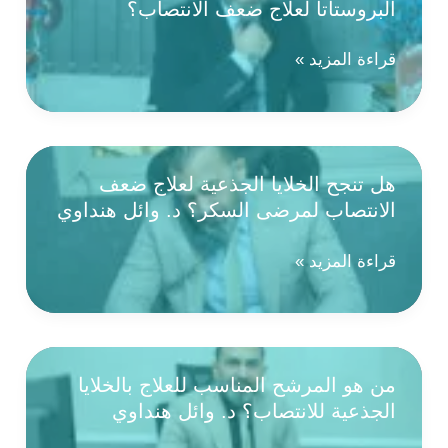
البروستاتا لعلاج ضعف الانتصاب؟
في
علاج
ضعف
هل
قراءة المزيد »
الانتصاب؟
تنجح
د.
الخلايا
وائل
الجذعية
هنداوي
بعد
هل تنجح الخلايا الجذعية لعلاج ضعف
استئصال
الانتصاب لمرضى السكر؟ د. وائل هنداوي
البروستاتا
لعلاج
ضعف
هل
قراءة المزيد »
الانتصاب؟
تنجح
الخلايا
الجذعية
لعلاج
من هو المرشح المناسب للعلاج بالخلايا
ضعف
الجذعية للانتصاب؟ د. وائل هنداوي
الانتصاب
لمرضى