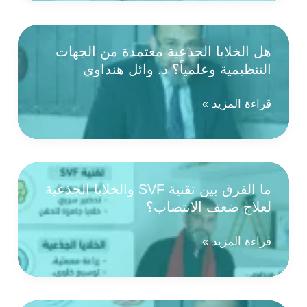
الخلايا
الجذعية
هل الخلايا الجذعية معتمدة من الجهات
لعلاج
التنظيمية وعلمياً؟ د. وائل هنداوي
ضعف
الانتصاب؟
د.
هل
قراءة المزيد »
وائل
الخلايا
هنداوي
الجذعية
معتمدة
من
ما الفرق بين تقنية SVF والخلايا الجذعية
الجهات
لعلاج ضعف الانتصاب؟
التنظيمية
وعلمياً؟
د.
ما
قراءة المزيد »
وائل
الفرق
هنداوي
بين
تقنية