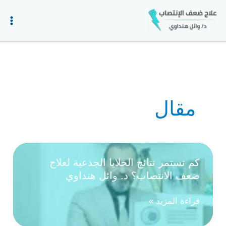
خطي
لى
لمحتوى
مقال
كم تستمر نتائج الخلايا الجذعية لعلاج
ضعف الانتصاب؟ د. وائل هنداوي
كم
قراءة المزيد »
تستمر
نتائج