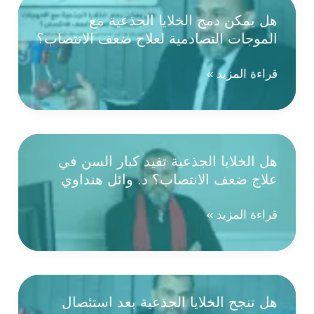
SVF
هل يمكن دمج الخلايا الجذعية مع
والخلايا
الموجات التصادمية لعلاج ضعف الانتصاب؟
الجذعية
لعلاج
ضعف
هل
قراءة المزيد »
الانتصاب؟
يمكن
دمج
الخلايا
الجذعية
هل الخلايا الجذعية تفيد كبار السن في
مع
علاج ضعف الانتصاب؟ د. وائل هنداوي
الموجات
التصادمية
لعلاج
هل
قراءة المزيد »
ضعف
الخلايا
الانتصاب؟
الجذعية
تفيد
كبار
هل تنجح الخلايا الجذعية بعد استئصال
السن