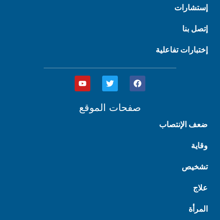
إستشارات
إتصل بنا
إختبارات تفاعلية
Y
T
F
o
w
a
u
i
c
t
t
e
صفحات الموقع
u
t
b
b
e
o
ضعف الإنتصاب
e
r
o
k
وقاية
تشخيص
علاج
المرأة