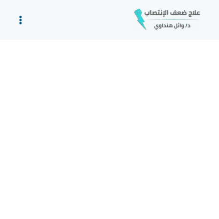
خطي
لى
لمحتوى