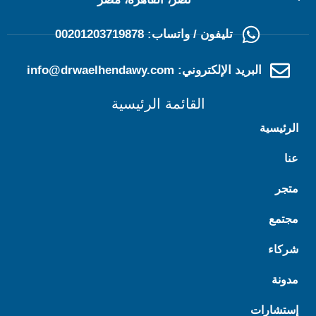
تليفون / واتساب: 00201203719878
البريد الإلكتروني: info@drwaelhendawy.com
القائمة الرئيسية
الرئيسية
عنا
متجر
مجتمع
شركاء
مدونة
إستشارات